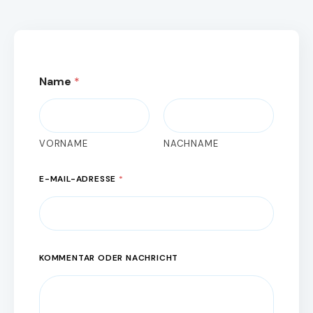
*
Name
*
E
-
M
A
I
VORNAME
NACHNAME
L
-
A
E-MAIL-ADRESSE
*
D
R
E
S
S
E
KOMMENTAR ODER NACHRICHT
K
O
M
M